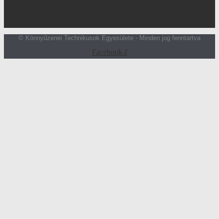
© Könnyűzenei Technikusok Egyesülete - Minden jog fenntartva
Facebook-f