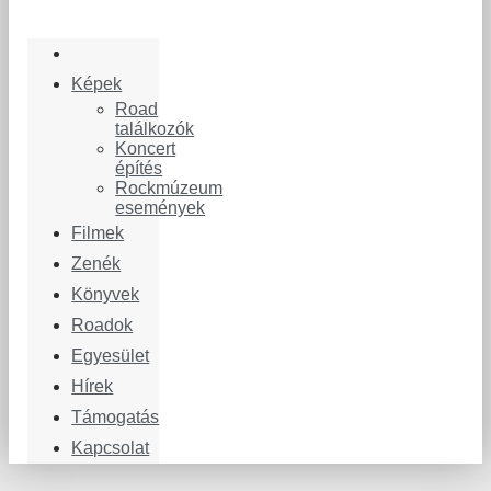
Képek
Road
találkozók
Koncert
építés
Rockmúzeum
események
Filmek
Zenék
Könyvek
Roadok
Egyesület
Hírek
Támogatás
Kapcsolat