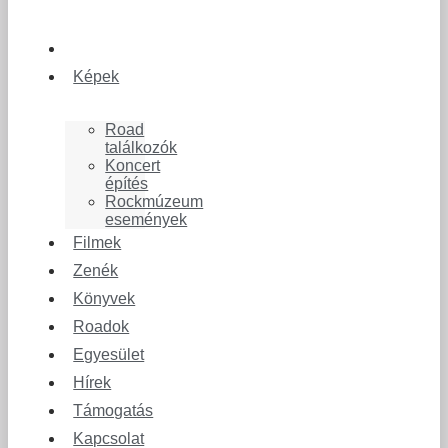
Képek
Road
találkozók
Koncert
építés
Rockmúzeum
események
Filmek
Zenék
Könyvek
Roadok
Egyesület
Hírek
Támogatás
Kapcsolat