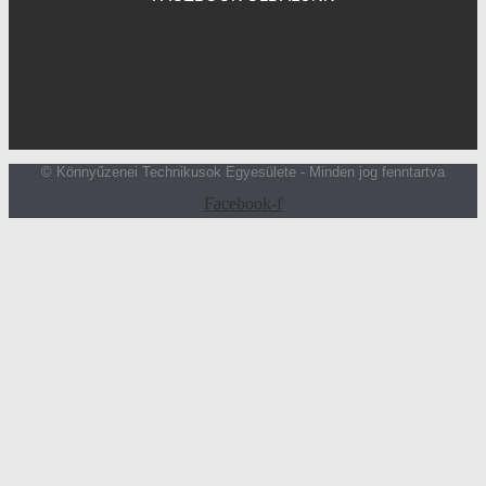
© Könnyűzenei Technikusok Egyesülete - Minden jog fenntartva
Facebook-f