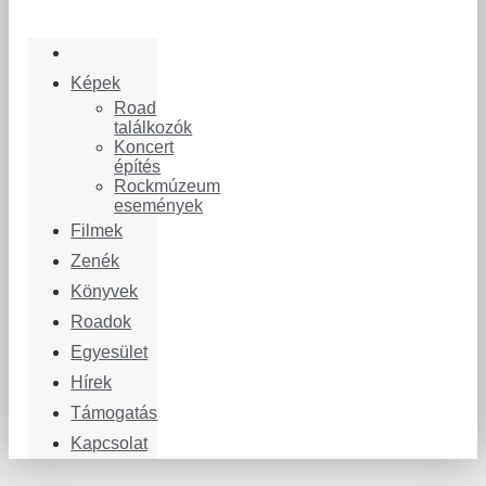
Képek
Road
találkozók
Koncert
építés
Rockmúzeum
események
Filmek
Zenék
Könyvek
Roadok
Egyesület
Hírek
Támogatás
Kapcsolat