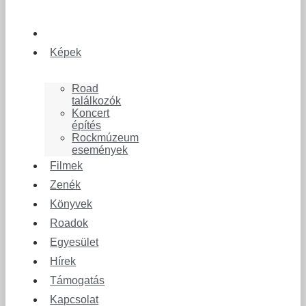
Képek
Road
találkozók
Koncert
építés
Rockmúzeum
események
Filmek
Zenék
Könyvek
Roadok
Egyesület
Hírek
Támogatás
Kapcsolat