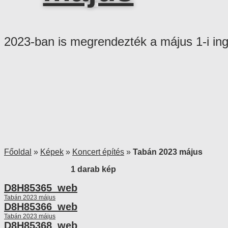
2023-ban is megrendezték a május 1-i ing
Főoldal
»
Képek
»
Koncert építés
»
Tabán 2023 május
1 darab kép
D8H85365_web
Tabán 2023 május
D8H85366_web
Tabán 2023 május
D8H85368_web