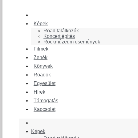
Képek
Road találkozók
Koncert építés
Rockmúzeum események
Filmek
Zenék
Könyvek
Roadok
Egyesület
Hírek
Támogatás
Kapcsolat
Képek