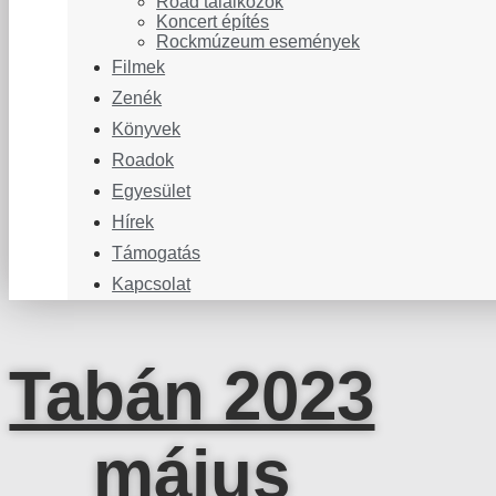
Road találkozók
Koncert építés
Rockmúzeum események
Filmek
Zenék
Könyvek
Roadok
Egyesület
Hírek
Támogatás
Kapcsolat
Tabán 2023
május