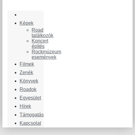
Képek
Road
találkozók
Koncert
építés
Rockmúzeum
események
Filmek
Zenék
Könyvek
Roadok
Egyesület
Hírek
Támogatás
Kapcsolat