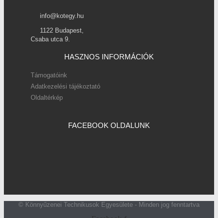
info@kotegy.hu
1122 Budapest,
Csaba utca 9.
HASZNOS INFORMÁCIÓK
Támogatóink
Adatkezelési tájékoztató
Oldaltérkép
FACEBOOK OLDALUNK
© Könnyűzenei Technikusok Egyesülete - Minden jog fenntartva