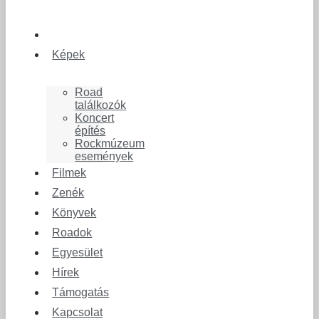
Képek
Road
találkozók
Koncert
építés
Rockmúzeum
események
Filmek
Zenék
Könyvek
Roadok
Egyesület
Hírek
Támogatás
Kapcsolat