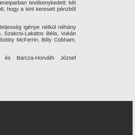
zeneiparban tevékenykedett: két
lt, hogy a kint keresett pénzből
 teljesség igénye nélkül néhány
o, Szakcsi-Lakatos Béla, Vukán
Bobby McFerrin, Billy Cobham,
l és Barcza-Horváth József