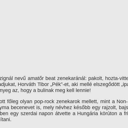
ignál nevű amatőr beat zenekaránál: pakolt, hozta-vitt
ukat, Horváth Tibor „Pék”-et, aki mellé elszegődött „ipa
lényeg az, hogy a bulinak meg kell lennie!
ott főleg olyan pop-rock zenekarok mellett, mint a No
a becenevet is, mely névhez később egy rajzolt, bajsz
4-ben egy szerdai napon átvette a Hungária körúton a fr
tani.