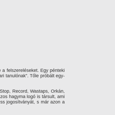
e a felszereléseket.
Egy pénteki
ri tanulónak”. Tőle próbált egy-
n-Stop, Record, Wastaps, Orkán,
os hagyma logó is társult, ami
iss jogosítványát, s már azon a