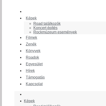
Képek
Road találkozók
Koncert építés
Rockmúzeum események
Filmek
Zenék
Könyvek
Roadok
Egyesület
Hírek
Támogatás
Kapcsolat
Képek