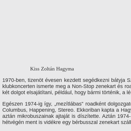
Kiss Zoltán Hagyma
1970-ben, tizenöt évesen kezdett segédkezni bátyja Sz
klubkoncerten ismerte meg a Non-Stop zenekart és roadj
két dolgot elsajátítani, például, hogy bármi történik, a 
Egészen 1974-ig így, „mezítlábas” roadként dolgozgat
Columbus, Happening, Stereo. Ekkoriban kapta a Hagym
aztán mikrobuszainak ajtaját is díszítette. Aztán 197
hétvégén ment is vidékre egy bérbusszal zenekart szállí