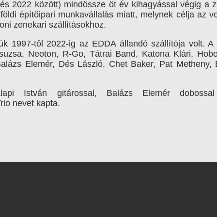
 és 2022 között) mindössze öt év kihagyással végig a 
öldi építőipari munkavállalás miatt, melynek célja az vo
oni zenekari szállításokhoz.
ük 1997-től 2022-ig az EDDA állandó szállítója volt. A
 Zsuzsa, Neoton, R-Go, Tátrai Band, Katona Klári, Hob
alázs Elemér, Dés László, Chet Baker, Pat Metheny, 
lapi István gitárossal, Balázs Elemér dobossa
io nevet kapta.