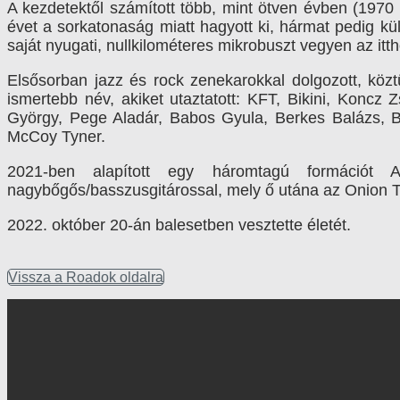
A kezdetektől számított több, mint ötven évben (1970
évet a sorkatonaság miatt hagyott ki, hármat pedig külf
saját nyugati, nullkilométeres mikrobuszt vegyen az itth
Elsősorban jazz és rock zenekarokkal dolgozott, közt
ismertebb név, akiket utaztatott: KFT, Bikini, Koncz
György, Pege Aladár, Babos Gyula, Berkes Balázs, B
McCoy Tyner.
2021-ben alapított egy háromtagú formációt A
nagybőgős/basszusgitárossal, mely ő utána az Onion Tr
2022. október 20-án balesetben vesztette életét.
Vissza a Roadok oldalra