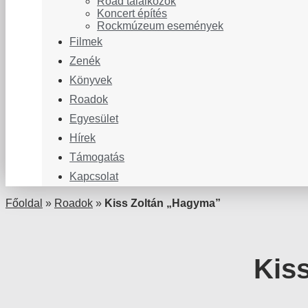
Road találkozók
Koncert építés
Rockmúzeum események
Filmek
Zenék
Könyvek
Roadok
Egyesület
Hírek
Támogatás
Kapcsolat
Főoldal
»
Roadok
»
Kiss Zoltán „Hagyma”
Kis