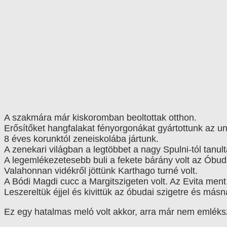
A szakmára már kiskoromban beoltottak otthon.
Erősítőket hangfalakat fényorgonákat gyártottunk az 
8 éves korunktól zeneiskolába jártunk.
A zenekari világban a legtöbbet a nagy Spulni-tól tan
A legemlékezetesebb buli a fekete bárány volt az Óbud
Valahonnan vidékről jöttünk Karthago turné volt.
A Bódi Magdi cucc a Margitszigeten volt. Az Evita ment 
Leszereltük éjjel és kivittük az óbudai szigetre és másn
Ez egy hatalmas meló volt akkor, arra már nem emléks