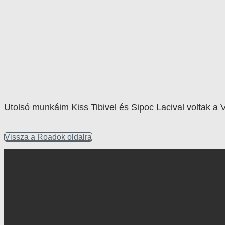
Utolsó munkáim Kiss Tibivel és Sipoc Lacival voltak a Vi
Vissza a Roadok oldalra