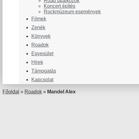
Road találkozók
Koncert építés
Rockmúzeum események
Filmek
Zenék
Könyvek
Roadok
Egyesület
Hírek
Támogatás
Kapcsolat
Főoldal
»
Roadok
»
Mandel Alex