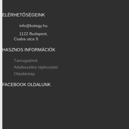
ELÉRHETŐSÉGEINK
info@kotegy.hu
1122 Budapest,
Csaba utca 9.
HASZNOS INFORMÁCIÓK
Támogatóink
Adatkezelési tájékoztató
Oldaltérkép
FACEBOOK OLDALUNK