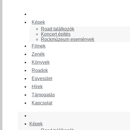
Képek
Road találkozók
Koncert építés
Rockmúzeum események
Filmek
Zenék
Könyvek
Roadok
Egyesület
Hírek
Támogatás
Kapcsolat
Képek